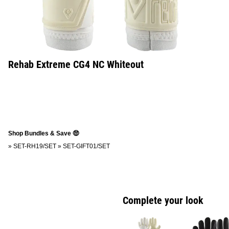
Rehab Extreme CG4 NC Whiteout
Shop Bundles & Save 🤑
»
SET-RH19/SET
»
SET-GIFT01/SET
Complete your look