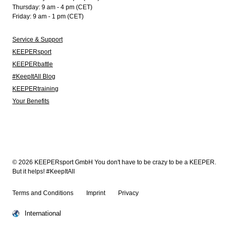
Thursday: 9 am - 4 pm (CET)
Friday: 9 am - 1 pm (CET)
Service & Support
KEEPERsport
KEEPERbattle
#KeepItAll Blog
KEEPERtraining
Your Benefits
© 2026 KEEPERsport GmbH You don't have to be crazy to be a KEEPER.
But it helps! #KeepItAll
Terms and Conditions
Imprint
Privacy
International