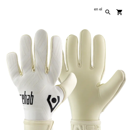
en
el