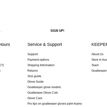
Hours
Service & Support
KEEPER
Support
About Us
Payment options
Store in Aus
ET)
Shipping Information
Team
)
Returns
Goalkeeper
Size guide
Glove Guide
Goalkeeper glove models
Goalkeeper Glove Cuts
Glove Care
Pro tips on goalkeeper gloves palm foams