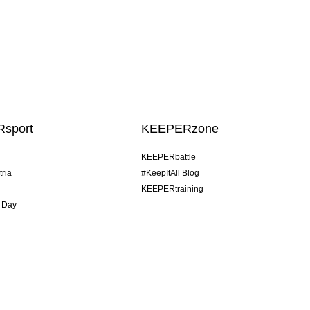
sport
KEEPERzone
KEEPERbattle
tria
#KeepItAll Blog
KEEPERtraining
 Day