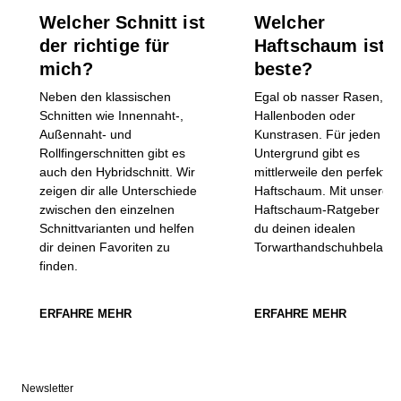
Welcher Schnitt ist
Welcher
der richtige für
Haftschaum ist d
mich?
beste?
Neben den klassischen
Egal ob nasser Rasen, ha
Schnitten wie Innennaht-,
Hallenboden oder
Außennaht- und
Kunstrasen. Für jeden
Rollfingerschnitten gibt es
Untergrund gibt es
auch den Hybridschnitt. Wir
mittlerweile den perfekten
zeigen dir alle Unterschiede
Haftschaum. Mit unserem
zwischen den einzelnen
Haftschaum-Ratgeber fin
Schnittvarianten und helfen
du deinen idealen
dir deinen Favoriten zu
Torwarthandschuhbelag!
finden.
ERFAHRE MEHR
ERFAHRE MEHR
Newsletter