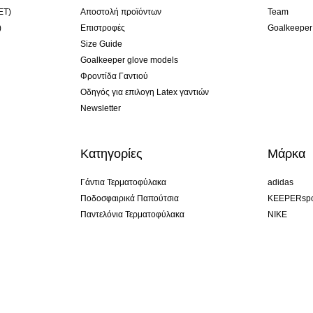
ET)
Αποστολή προϊόντων
Team
)
Επιστροφές
Goalkeeper
Size Guide
Goalkeeper glove models
Φροντίδα Γαντιού
Οδηγός για επιλογη Latex γαντιών
Newsletter
Κατηγορίες
Μάρκα
Γάντια Τερματοφύλακα
adidas
Ποδοσφαιρικά Παπούτσια
KEEPERspo
Παντελόνια Τερματοφύλακα
NIKE
τύπωσης
Φανέλες Τερματοφύλακα
Puma
Κολάν Τερματοφύλακα
REUSCH
Sells Goal
uhlsport
Elite Sport
rehab