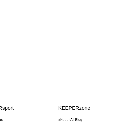
sport
KEEPERzone
τε
#KeepItAll Blog