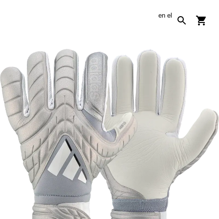
en
el