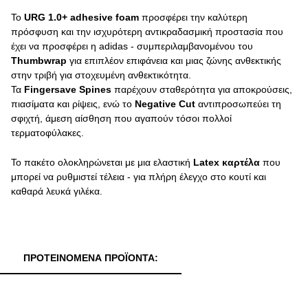
Το
URG 1.0+ adhesive foam
προσφέρει την καλύτερη
πρόσφυση και την ισχυρότερη αντικραδασμική προστασία που
έχει να προσφέρει η adidas - συμπεριλαμβανομένου του
Thumbwrap
για επιπλέον επιφάνεια και μιας ζώνης ανθεκτικής
στην τριβή για στοχευμένη ανθεκτικότητα.
Τα
Fingersave Spines
παρέχουν σταθερότητα για αποκρούσεις,
πιασίματα και ρίψεις, ενώ το
Negative Cut
αντιπροσωπεύει τη
σφιχτή, άμεση αίσθηση που αγαπούν τόσοι πολλοί
τερματοφύλακες.
Το πακέτο ολοκληρώνεται με μια ελαστική
Latex καρτέλα
που
μπορεί να ρυθμιστεί τέλεια - για πλήρη έλεγχο στο κουτί και
καθαρά λευκά γιλέκα.
ΠΡΟΤΕΙΝΌΜΕΝΑ ΠΡΟΪΌΝΤΑ: